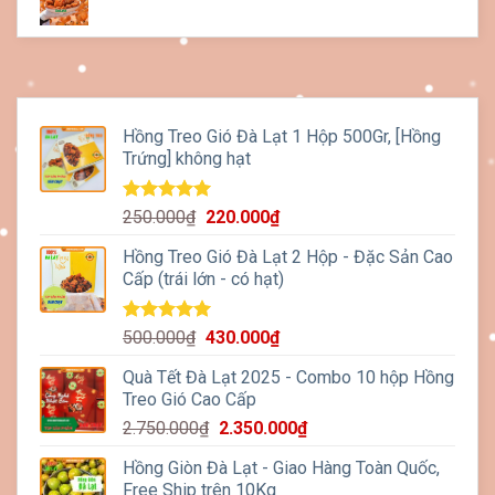
Hồng Treo Gió Đà Lạt 1 Hộp 500Gr, [Hồng
Trứng] không hạt
Được xếp
Giá
Giá
250.000
₫
220.000
₫
hạng
5.00
gốc
hiện
5 sao
Hồng Treo Gió Đà Lạt 2 Hộp - Đặc Sản Cao
là:
tại
Cấp (trái lớn - có hạt)
250.000₫.
là:
220.000₫.
Được xếp
Giá
Giá
500.000
₫
430.000
₫
hạng
5.00
gốc
hiện
5 sao
Quà Tết Đà Lạt 2025 - Combo 10 hộp Hồng
là:
tại
Treo Gió Cao Cấp
500.000₫.
là:
Giá
Giá
2.750.000
₫
2.350.000
₫
430.000₫.
gốc
hiện
Hồng Giòn Đà Lạt - Giao Hàng Toàn Quốc,
là:
tại
Free Ship trên 10Kg