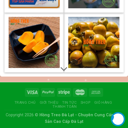
TRANG CHỦ
GIỚI THIỆU
TIN TỨC
SHOP
GIỎ HÀNG
THANH TOÁN
Copyright 2026 ©
Hồng Treo Đà Lạt - Chuyên Cung Cấp Đặc
Sản Cao Cấp Đà Lạt
Liên Hệ