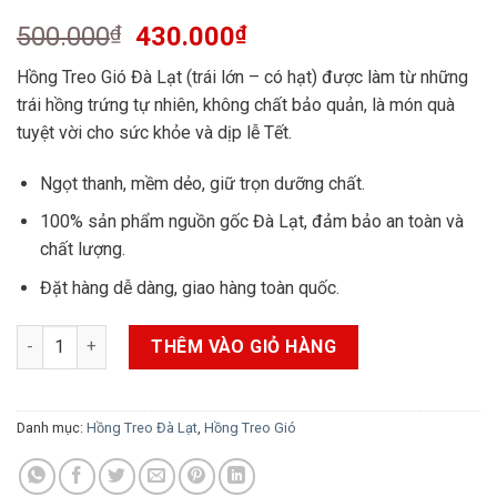
5.00
3
trên 5
Giá
Giá
500.000
₫
430.000
₫
dựa trên
đánh giá
gốc
hiện
Hồng Treo Gió Đà Lạt (trái lớn – có hạt) được làm từ những
là:
tại
trái hồng trứng tự nhiên, không chất bảo quản, là món quà
500.000₫.
là:
tuyệt vời cho sức khỏe và dịp lễ Tết.
430.000₫.
Ngọt thanh, mềm dẻo, giữ trọn dưỡng chất.
100% sản phẩm nguồn gốc Đà Lạt, đảm bảo an toàn và
chất lượng.
Đặt hàng dễ dàng, giao hàng toàn quốc.
Hồng Treo Gió Đà Lạt 2 Hộp - Đặc Sản Cao Cấp (trái lớn - có hạ
THÊM VÀO GIỎ HÀNG
Danh mục:
Hồng Treo Đà Lạt
,
Hồng Treo Gió