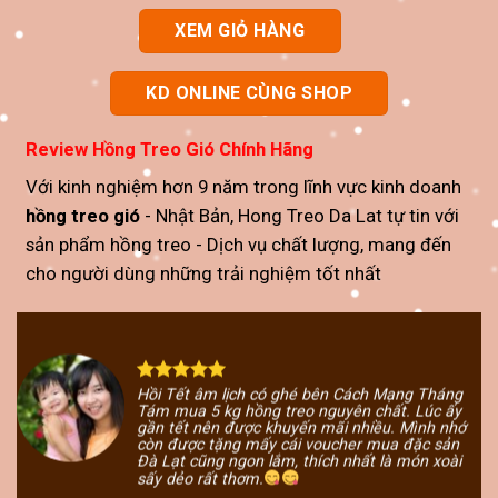
XEM GIỎ HÀNG
KD ONLINE CÙNG SHOP
Review
Hồng Treo Gió Chính Hãng
Với kinh nghiệm hơn 9 năm trong lĩnh vực kinh doanh
hồng treo gió
- Nhật Bản, Hong Treo Da Lat tự tin với
sản phẩm
hồng treo
- Dịch vụ chất lượng, mang đến
cho người dùng những trải nghiệm tốt nhất
có ghé bên Cách Mạng Tháng
g treo nguyên chất. Lúc ấy
Hồng treo gió của Sh
 khuyến mãi nhiều. Mình nhớ
dẻo, mẫu mã đẹp mắt.
y cái voucher mua đặc sản
cao cấp thì mình hay 
lắm, thích nhất là món xoài
tặng cho bạn bè và ng
Đoàn Thị Lan Phương
/
FPT