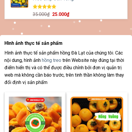
2.750.000₫.
là:
2.350.000₫.
Được xếp
Giá
Giá
35.000
₫
25.000
₫
hạng
5.00
gốc
hiện
5 sao
là:
tại
35.000₫.
là:
25.000₫.
Hình ảnh thực tế sản phẩm
Hình ảnh thực tế sản phẩm hồng Đà Lạt của chúng tôi. Các
nội dung, hình ảnh
hồng treo
trên Website này đúng tại thời
điểm hiển thị và có thể được điều chỉnh bởi đơn vị quản trị
web mà không cần báo trước, trên tinh thần không làm thay
đổi định vị sản phẩm