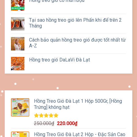
Hồng treo gió có mùi rượu
Tại sao hồng treo gió lên Phấn khi để trên 2
Tháng
Cách bảo quản hồng treo gió được tốt nhất từ
A-Z
Hồng treo gió DaLaVi Đà Lạt
Hồng Treo Gió Đà Lạt 1 Hộp 500Gr, [Hồng
Trứng] không hạt
Được xếp
Giá
Giá
250.000
₫
220.000
₫
hạng
5.00
gốc
hiện
5 sao
Hồng Treo Gió Đà Lạt 2 Hộp - Đặc Sản Cao
là:
tại