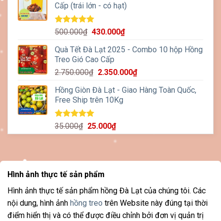
Cấp (trái lớn - có hạt)
250.000₫.
là:
220.000₫.
Được xếp
Giá
Giá
500.000
₫
430.000
₫
hạng
5.00
gốc
hiện
5 sao
Quà Tết Đà Lạt 2025 - Combo 10 hộp Hồng
là:
tại
Treo Gió Cao Cấp
500.000₫.
là:
Giá
Giá
2.750.000
₫
2.350.000
₫
430.000₫.
gốc
hiện
Hồng Giòn Đà Lạt - Giao Hàng Toàn Quốc,
là:
tại
Free Ship trên 10Kg
2.750.000₫.
là:
2.350.000₫.
Được xếp
Giá
Giá
35.000
₫
25.000
₫
hạng
5.00
gốc
hiện
5 sao
là:
tại
35.000₫.
là:
25.000₫.
Hình ảnh thực tế sản phẩm
Hình ảnh thực tế sản phẩm hồng Đà Lạt của chúng tôi. Các
nội dung, hình ảnh
hồng treo
trên Website này đúng tại thời
điểm hiển thị và có thể được điều chỉnh bởi đơn vị quản trị