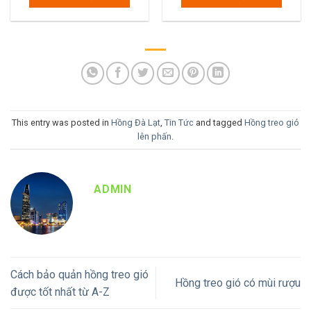
250.000₫.
là:
280.000₫.
là:
210.000₫.
240.000
This entry was posted in
Hồng Đà Lạt
,
Tin Tức
and tagged
Hồng treo gió
lên phấn
.
ADMIN
Cách bảo quản hồng treo gió
Hồng treo gió có mùi rượu
được tốt nhất từ A-Z