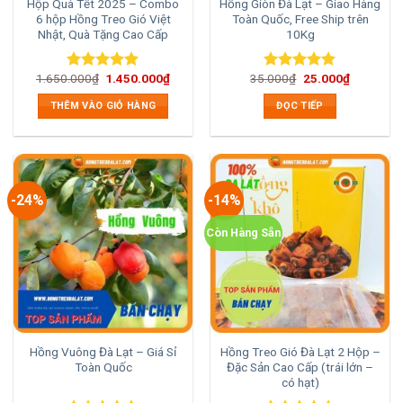
Hộp Quà Tết 2025 – Combo
Hồng Giòn Đà Lạt – Giao Hàng
6 hộp Hồng Treo Gió Việt
Toàn Quốc, Free Ship trên
Nhật, Quà Tặng Cao Cấp
10Kg
Giá
Giá
Giá
Giá
1.650.000
₫
1.450.000
₫
35.000
₫
25.000
₫
Được xếp
Được xếp
gốc
hiện
gốc
hiện
hạng
5.00
hạng
5.00
là:
tại
là:
tại
THÊM VÀO GIỎ HÀNG
ĐỌC TIẾP
5 sao
5 sao
1.650.000₫.
là:
35.000₫.
là:
1.450.000₫.
25.000₫.
-24%
-14%
Còn Hàng Sẵn
Hồng Vuông Đà Lạt – Giá Sỉ
Hồng Treo Gió Đà Lạt 2 Hộp –
Toàn Quốc
Đặc Sản Cao Cấp (trái lớn –
có hạt)