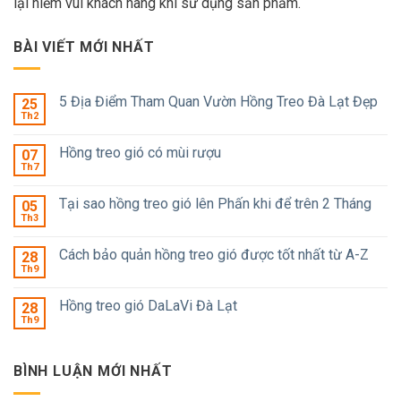
lại niềm vui khách hàng khi sử dụng sản phẩm.
BÀI VIẾT MỚI NHẤT
5 Địa Điểm Tham Quan Vườn Hồng Treo Đà Lạt Đẹp
25
Th2
Hồng treo gió có mùi rượu
07
Th7
Tại sao hồng treo gió lên Phấn khi để trên 2 Tháng
05
Th3
Cách bảo quản hồng treo gió được tốt nhất từ A-Z
28
Th9
Hồng treo gió DaLaVi Đà Lạt
28
Th9
BÌNH LUẬN MỚI NHẤT