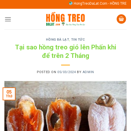
Skip
HongTreoDaLat.Com - HỒNG TREO GIÓ MANG ĐẬM TINH HOA VÀ HƯ
to
content
HỒNG ĐÀ LẠT
,
TIN TỨC
Tại sao hồng treo gió lên Phấn khi
để trên 2 Tháng
POSTED ON
05/03/2024
BY
ADMIN
05
Th3