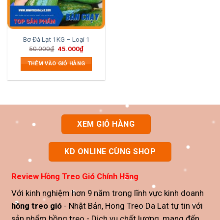
Bơ Đà Lạt 1KG – Loại 1
Giá
Giá
50.000
₫
45.000
₫
gốc
hiện
là:
tại
THÊM VÀO GIỎ HÀNG
50.000₫.
là:
45.000₫.
XEM GIỎ HÀNG
KD ONLINE CÙNG SHOP
Review
Hồng Treo Gió Chính Hãng
Với kinh nghiệm hơn 9 năm trong lĩnh vực kinh doanh
hồng treo gió
- Nhật Bản, Hong Treo Da Lat tự tin với
sản phẩm
hồng treo
- Dịch vụ chất lượng, mang đến