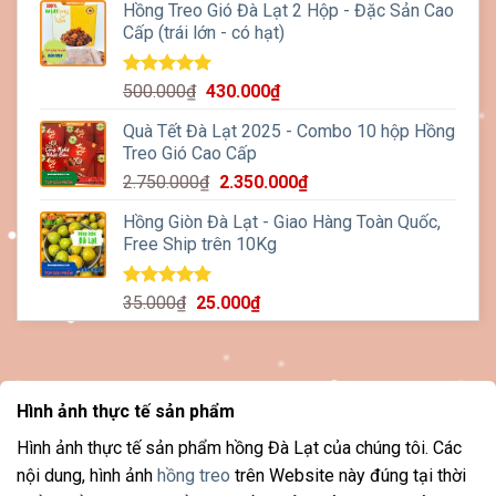
5 sao
Hồng Treo Gió Đà Lạt 2 Hộp - Đặc Sản Cao
là:
tại
Cấp (trái lớn - có hạt)
250.000₫.
là:
220.000₫.
Được xếp
Giá
Giá
500.000
₫
430.000
₫
hạng
5.00
gốc
hiện
5 sao
Quà Tết Đà Lạt 2025 - Combo 10 hộp Hồng
là:
tại
Treo Gió Cao Cấp
500.000₫.
là:
Giá
Giá
2.750.000
₫
2.350.000
₫
430.000₫.
gốc
hiện
Hồng Giòn Đà Lạt - Giao Hàng Toàn Quốc,
là:
tại
Free Ship trên 10Kg
2.750.000₫.
là:
2.350.000₫.
Được xếp
Giá
Giá
35.000
₫
25.000
₫
hạng
5.00
gốc
hiện
5 sao
là:
tại
35.000₫.
là:
25.000₫.
Hình ảnh thực tế sản phẩm
Hình ảnh thực tế sản phẩm hồng Đà Lạt của chúng tôi. Các
nội dung, hình ảnh
hồng treo
trên Website này đúng tại thời