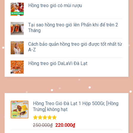
Hồng treo gió có mùi rượu
Tại sao hồng treo gió lên Phấn khi để trên 2
Tháng
Cách bảo quản hồng treo gió được tốt nhất từ
A-Z
Hồng treo gió DaLaVi Đà Lạt
Hồng Treo Gió Đà Lạt 1 Hộp 500Gr, [Hồng
Trứng] không hạt
Được xếp
Giá
Giá
250.000
₫
220.000
₫
hạng
5.00
gốc
hiện