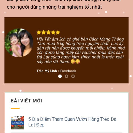
cho người dùng những trải nghiệm tốt nhất
Hồi Tết âm lịch có ghé bên Cách Mạng Tháng
Tám mua 5 kg hồng treo nguyên chất. Lúc ấy
ôi
gần tết nên được khuyến mãi nhiều. Mình nhớ
còn được tặng mấy cái voucher mua đặc sản
Đà Lạt cũng ngon lắm, thích nhất là món xoài
sấy dẻo rất thơm.
Trần Mỹ Linh
/
Facebook
BÀI VIẾT MỚI
5 Địa Điểm Tham Quan Vườn Hồng Treo Đà
Lạt Đẹp