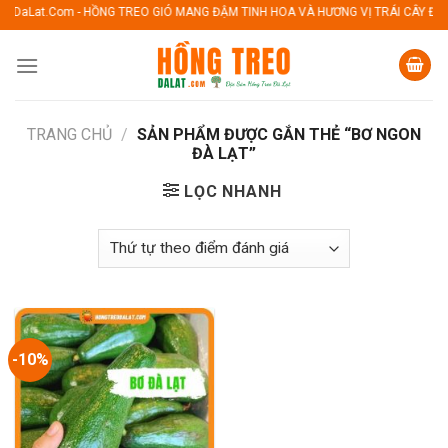
Skip
t.Com - HỒNG TREO GIÓ MANG ĐẬM TINH HOA VÀ HƯƠNG VỊ TRÁI CÂY ĐẶC SẢN 
to
content
TRANG CHỦ
/
SẢN PHẨM ĐƯỢC GẮN THẺ “BƠ NGON
ĐÀ LẠT”
LỌC NHANH
-10%