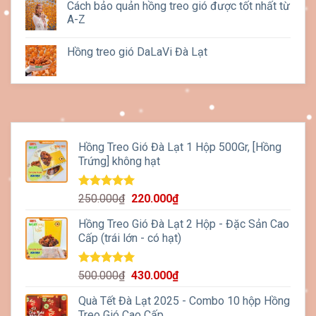
Cách bảo quản hồng treo gió được tốt nhất từ
A-Z
Hồng treo gió DaLaVi Đà Lạt
Hồng Treo Gió Đà Lạt 1 Hộp 500Gr, [Hồng
Trứng] không hạt
Được xếp
Giá
Giá
250.000
₫
220.000
₫
hạng
5.00
gốc
hiện
5 sao
Hồng Treo Gió Đà Lạt 2 Hộp - Đặc Sản Cao
là:
tại
Cấp (trái lớn - có hạt)
250.000₫.
là:
220.000₫.
Được xếp
Giá
Giá
500.000
₫
430.000
₫
hạng
5.00
gốc
hiện
5 sao
Quà Tết Đà Lạt 2025 - Combo 10 hộp Hồng
là:
tại
Treo Gió Cao Cấp