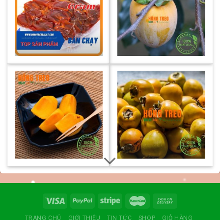
TRANG CHỦ
GIỚI THIỆU
TIN TỨC
SHOP
GIỎ HÀNG