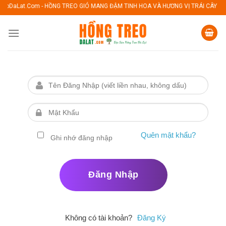
Skip
at.Com - HỒNG TREO GIÓ MANG ĐẬM TINH HOA VÀ HƯƠNG VỊ TRÁI CÂY ĐẶC SẢN
to
content
Quên mật khẩu?
Ghi nhớ đăng nhập
Không có tài khoản?
Đăng Ký