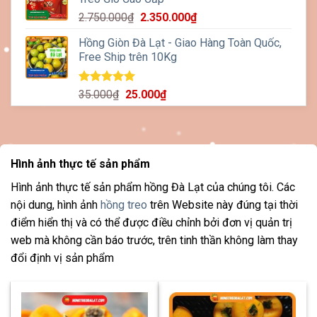
500.000₫.
là:
Giá
Giá
2.750.000
₫
2.350.000
₫
430.000₫.
gốc
hiện
Hồng Giòn Đà Lạt - Giao Hàng Toàn Quốc,
là:
tại
Free Ship trên 10Kg
2.750.000₫.
là:
2.350.000₫.
Được xếp
Giá
Giá
35.000
₫
25.000
₫
hạng
5.00
gốc
hiện
5 sao
là:
tại
35.000₫.
là:
25.000₫.
Hình ảnh thực tế sản phẩm
Hình ảnh thực tế sản phẩm hồng Đà Lạt của chúng tôi. Các
nội dung, hình ảnh
hồng treo
trên Website này đúng tại thời
điểm hiển thị và có thể được điều chỉnh bởi đơn vị quản trị
web mà không cần báo trước, trên tinh thần không làm thay
đổi định vị sản phẩm